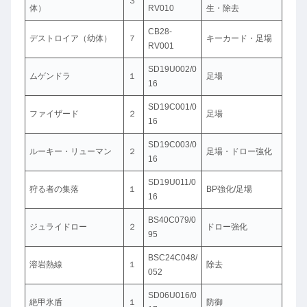
３
体）
RV010
生・除去
CB28-
デストロイア（幼体）
７
キーカード・足場
RV001
SD19U002/0
ムゲンドラ
１
足場
16
SD19C001/0
ファイザード
２
足場
16
SD19C003/0
ルーキー・リューマン
２
足場・ドロー強化
16
SD19U011/0
狩る者の集落
１
BP強化/足場
16
BS40C079/0
ジュライドロー
２
ドロー強化
95
BSC24C048/
溶岩熱線
１
除去
052
SD06U016/0
絶甲氷盾
１
防御