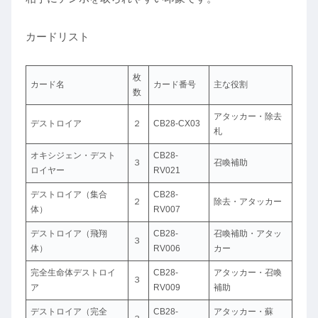
カードリスト
枚
カード名
カード番号
主な役割
数
アタッカー・除去
デストロイア
２
CB28-CX03
札
オキシジェン・デスト
CB28-
３
召喚補助
ロイヤー
RV021
デストロイア（集合
CB28-
２
除去・アタッカー
体）
RV007
デストロイア（飛翔
CB28-
召喚補助・アタッ
３
体）
RV006
カー
完全生命体デストロイ
CB28-
アタッカー・召喚
３
ア
RV009
補助
デストロイア（完全
CB28-
アタッカー・蘇