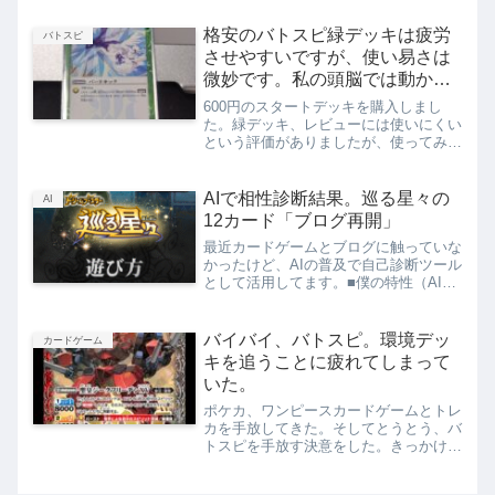
ーとウルトラ怪獣が同じデッキに入れら
れるなんて考え付いた日は脳汁止まらん
格安のバトスピ緑デッキは疲労
バトスピ
よ。全く。デッキ紹介まず...
させやすいですが、使い易さは
微妙です。私の頭脳では動かせ
ないのか？
600円のスタートデッキを購入しまし
た。緑デッキ、レビューには使いにくい
という評価がありましたが、使ってみた
かったので購入。緑好きなんですよね。
色が。（もちろん虫系モンスターが多い
から好きですよ。）そして何も加えずに
AIで相性診断結果。巡る星々の
AI
一人回ししてみたんですが...
12カード「ブログ再開」
最近カードゲームとブログに触っていな
かったけど、AIの普及で自己診断ツール
として活用してます。■僕の特性（AIに
聞いてみた）僕はどちらかといえ
ば、“戦うより整える”タイプ。職場では
周囲を落ち着かせるバッファー役。感情
バイバイ、バトスピ。環境デッ
カードゲーム
がぶつかるときも、一歩引...
キを追うことに疲れてしまって
いた。
ポケカ、ワンピースカードゲームとトレ
カを手放してきた。そしてとうとう、バ
トスピを手放す決意をした。きっかけ
は、最先端を追うことに疲れていること
に気づいた時だった。新弾や環境を追い