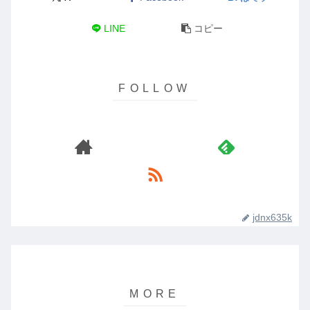
LINE
コピー
jdnx635k