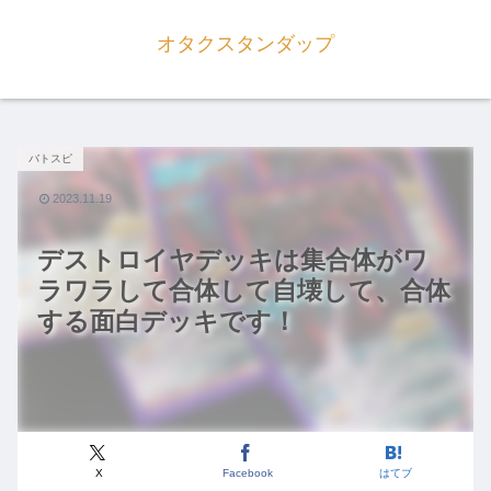
オタクスタンダップ
バトスピ
2023.11.19
デストロイヤデッキは集合体がワ
ラワラして合体して自壊して、合体
する面白デッキです！
X
Facebook
はてブ