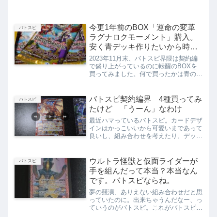
今更1年前のBOX「運命の変革
バトスピ
ラグナロクモーメント」購入。
安く青デッキ作りたいから時冠
目当てです。
2023年11月末、バトスピ界隈は契約編
で盛り上がっているのに転醒のBOXを
買ってみました。何で買ったかは青のデ
ッキを作りたくて、かつ、安いBOXだ
ったので試しに購入してみました。この
ボックスでは「時冠」テーマが青色で纏
バトスピ契約編界 4種買ってみ
バトスピ
まって入手できるのも...
たけど 「うーん」なわけ
最近ハマっているバトスピ。カードデザ
インはかっこいいから可愛いまであって
良いし、組み合わせを考えたり、デッキ
を一人回しするのが楽しいけど、なんか
集めれば集めるほど「うーん」となって
しまう。何故だろうか。こういう時は思
ウルトラ怪獣と仮面ライダーが
バトスピ
い出に浸りながら考えるか...
手を組んだって本当？本当なん
です。バトスピならね。
夢の競演、ありえない組み合わせだと思
っていたのに。出来ちゃうんだなー、っ
ていうのがバトスピ。これがバトスピを
始める最後の一押しでした。仮面ライダ