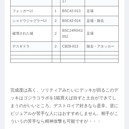
17
フォッガーLt
１
BSC42-013
足場
シャドウジャグラーLt
２
BSC42‐014
足場・除去
BSC24R041/
破壊された城
２
足場
052
デスギドラ
２
CB28-013
除去・アタッカー
完成度は高く、ソリティアみたいにデッキが回るこのデ
ッキはゴジラコラボを1箱買えば自ずと土台ができてし
まうのがいいところ。デストロイア好きなら是非。逆に
ビジュアルが苦手な人にはおすすめしません。相手がこ
ういうの苦手なら精神攻撃も可能ですが・・・