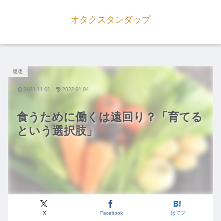
オタクスタンダップ
思想
2021.11.01
2022.01.04
食うために働くは遠回り？「育てる
という選択肢」
X
Facebook
はてブ