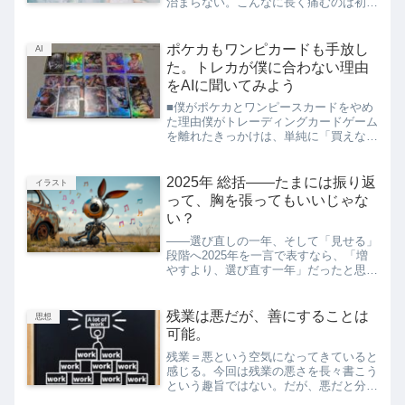
治まらない。こんなに長く痛むのは初め
てだ。休日を無駄にしたくないので、勝
手に何かのきっかけにしてしまおうと思
う。普通に書くだけでは面白くないので
ポケカもワンピカードも手放し
AI
「痔」を擬人化して対話方...
た。トレカが僕に合わない理由
をAIに聞いてみよう
■僕がポケカとワンピースカードをやめ
た理由僕がトレーディングカードゲーム
を離れたきっかけは、単純に「買えな
い」と「遊べない」だった。ポケカもワ
ンピースカードも、熱があるうちは毎週
のように情報を追っていたけれど、いざ
2025年 総括――たまには振り返
イラスト
実際に遊ぼうとすると、どち...
って、胸を張ってもいいじゃな
い？
――選び直しの一年、そして「見せる」
段階へ2025年を一言で表すなら、「増
やすより、選び直す一年」だったと思
う。大きな成功があったわけではない。
けれど、生活・趣味・創作・時間の使い
方を、ひとつずつ自分の手に取り戻して
残業は悪だが、善にすることは
思想
いった感覚がある。ここで...
可能。
残業＝悪という空気になってきていると
感じる。今回は残業の悪さを長々書こう
という趣旨ではない。だが、悪だと分か
っていても、避けられない残業もあるだ