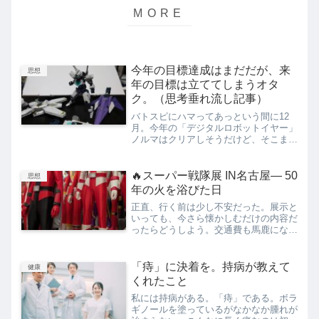
今年の目標達成はまだだが、来
思想
年の目標は立ててしまうオタ
ク。（思考垂れ流し記事）
バトスピにハマってあっという間に12
月。今年の「デジタルロボットイヤー」
ノルマはクリアしそうだけど、そこまで
デジタルに馴染んだかな？blenderはち
ょっとできるようになってきたし、デジ
絵も重ね塗りを覚えました。以上！の成
🔥スーパー戦隊展 IN名古屋― 50
思想
果になりそうなんで...
年の火を浴びた日
正直、行く前は少し不安だった。展示と
いっても、今さら懐かしむだけの内容だ
ったらどうしよう。交通費も馬鹿になら
ないし。チケット代は映画より高い。そ
んな気持ちを抱えながら会場へ足を運ん
だ。けれど、入口をくぐって数分後に
「痔」に決着を。持病が教えて
健康
は、そんな不安は跡形もなく...
くれたこと
私には持病がある。「痔」である。ボラ
ギノールを塗っているがなかなか腫れが