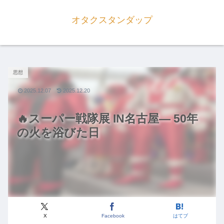
オタクスタンダップ
思想
2025.12.07
2025.12.20
🔥スーパー戦隊展 IN名古屋― 50年
の火を浴びた日
X
Facebook
はてブ